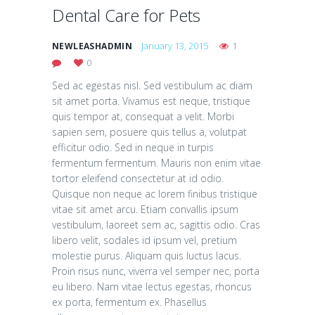
Dental Care for Pets
January 13, 2015
1
NEWLEASHADMIN
0
Sed ac egestas nisl. Sed vestibulum ac diam
sit amet porta. Vivamus est neque, tristique
quis tempor at, consequat a velit. Morbi
sapien sem, posuere quis tellus a, volutpat
efficitur odio. Sed in neque in turpis
fermentum fermentum. Mauris non enim vitae
tortor eleifend consectetur at id odio.
Quisque non neque ac lorem finibus tristique
vitae sit amet arcu. Etiam convallis ipsum
vestibulum, laoreet sem ac, sagittis odio. Cras
libero velit, sodales id ipsum vel, pretium
molestie purus. Aliquam quis luctus lacus.
Proin risus nunc, viverra vel semper nec, porta
eu libero. Nam vitae lectus egestas, rhoncus
ex porta, fermentum ex. Phasellus