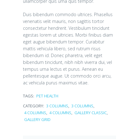
ullamcorper quis urna quis tempor.
Duis bibendum commodo ultrices. Phasellus
venenatis velit mauris, non sagittis tortor
consectetur hendrerit. Vestibulum tincidunt
egestas lorem ut ultricies. Morbi finibus diam
eget augue bibendum tempor. Curabitur
mattis vehicula libero, sed rutrum risus
bibendum id. Donec pharetra, velit eget
bibendum tincidunt, nibh nibh viverra dui, vel
tempus urna lectus et purus. Aenean eu
pellentesque augue. Ut commodo orci arcu,
ac vehicula purus maximus vitae.
TAGS:
PET HEALTH
CATEGORY:
3 COLUMNS
,
3 COLUMNS
,
4 COLUMNS
,
4 COLUMNS
,
GALLERY CLASSIC
,
GALLERY GRID
Twins