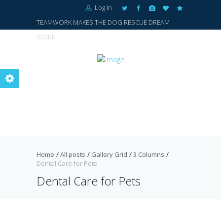
Log in
TEAMWORK MAKES THE DOG RESCUE DREAM
WORK!
Home
All posts
Gallery Grid
3 Columns
Dental Care for Pets
Dental Care for Pets