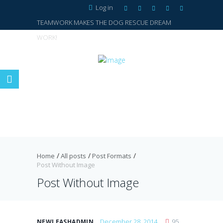
Log in
TEAMWORK MAKES THE DOG RESCUE DREAM
WORK!
Home
All posts
Post Formats
Post Without Image
Post Without Image
December 28, 2014
95
NEWLEASHADMIN