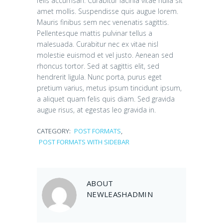
felis accumsan. Curabitur lacinia vitae nulla sit
amet mollis. Suspendisse quis augue lorem.
Mauris finibus sem nec venenatis sagittis.
Pellentesque mattis pulvinar tellus a
malesuada. Curabitur nec ex vitae nisl
molestie euismod et vel justo. Aenean sed
rhoncus tortor. Sed at sagittis elit, sed
hendrerit ligula. Nunc porta, purus eget
pretium varius, metus ipsum tincidunt ipsum,
a aliquet quam felis quis diam. Sed gravida
augue risus, at egestas leo gravida in.
CATEGORY:
POST FORMATS
,
POST FORMATS WITH SIDEBAR
Pet Obesity is a
Threat
ABOUT
NEWLEASHADMIN
January 14, 2015